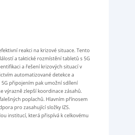
ktivní reakci na krizové situace. Tento
lostí a taktické rozmístění tabletů s 5G
ifikaci a řešení krizových situací v
nictvím automatizované detekce a
s 5G připojením pak umožní sdílení
e výrazně zlepší koordinace zásahů.
i falešných poplachů. Hlavním přínosem
pora pro zasahující složky IZS.
u institucí, která přispívá k celkovému