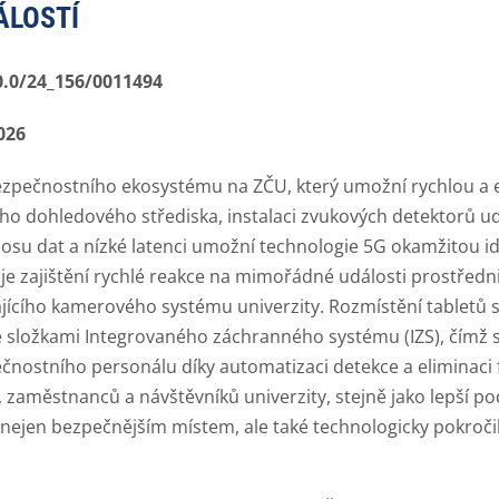
ÁLOSTÍ
0.0/24_156/0011494
2026
zpečnostního ekosystému na ZČU, který umožní rychlou a efe
ho dohledového střediska, instalaci zvukových detektorů udá
u dat a nízké latenci umožní technologie 5G okamžitou ident
 je zajištění rychlé reakce na mimořádné události prostřed
ávajícího kamerového systému univerzity. Rozmístění tabletů 
 složkami Integrovaného záchranného systému (IZS), čímž s
ečnostního personálu díky automatizaci detekce a eliminac
 zaměstnanců a návštěvníků univerzity, stejně jako lepší pod
nejen bezpečnějším místem, ale také technologicky pokročilo