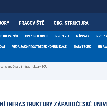
BORY
PRACOVIŠTĚ
ORG. STRUKTURA
D INFRA ZČU
OPEN SCIENCE II
NPO 3.2.1
NÁVRATY
NPO 7.
OWI
VĚDA JAKO PROSTŘEDEK KOMUNIKACE
NÁBYTEČEK
HR A
ce bezpečnostní infrastruktury ZČU
Í INFRASTRUKTURY ZÁPADOČESKÉ UNIVE