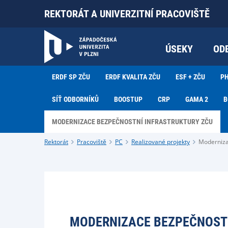
REKTORÁT A UNIVERZITNÍ PRACOVIŠTĚ
ÚSEKY
OD
ERDF SP ZČU
ERDF KVALITA ZČU
ESF + ZČU
PH
SÍŤ ODBORNÍKŮ
BOOSTUP
CRP
GAMA 2
B
MODERNIZACE BEZPEČNOSTNÍ INFRASTRUKTURY ZČU
Rektorát
Pracoviště
PC
Realizované projekty
Moderniza
MODERNIZACE BEZPEČNOSTN