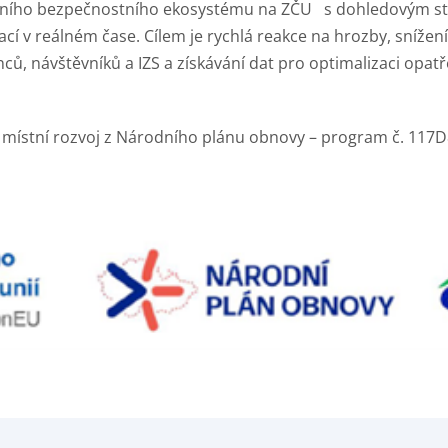
tivního bezpečnostního ekosystému na ZČU s dohledovým stř
ací v reálném čase. Cílem je rychlá reakce na hrozby, sníže
, návštěvníků a IZS a získávání dat pro optimalizaci opatřen
 místní rozvoj z Národního plánu obnovy – program č. 117D8