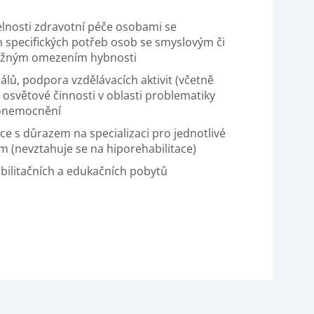
telnosti zdravotní péče osobami se
 specifických potřeb osob se smyslovým či
vážným omezením hybnosti
iálů, podpora vzdělávacích aktivit (včetně
 osvětové činnosti v oblasti problematiky
 onemocnění
ace s důrazem na specializaci pro jednotlivé
 (nevztahuje se na hiporehabilitace)
bilitačních a edukačních pobytů