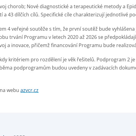
ozvoj chorob; Nové diagnostické a terapeutické metody a Ep
 a 43 dílčích cílů. Specifické cíle charakterizují jednotlivé po
 4 veřejné soutěže s tím, že první soutěž bude vyhlášena 
bu trvání Programu v letech 2020 až 2026 se předpokládají ve
ývoj a inovace, přičemž financování Programu bude realizov
dy kritériem pro rozdělení je věk řešitelů. Podprogram 2
k oběma podprogramům budou uvedeny v zadávacích dokume
 na webu
azvcr.cz