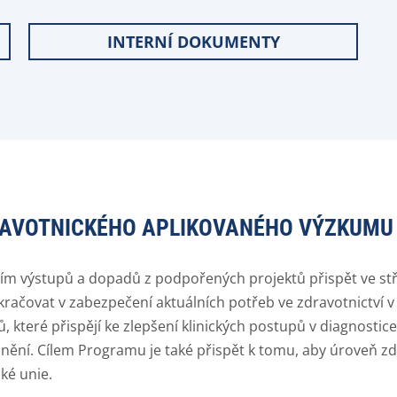
INTERNÍ DOKUMENTY
VOTNICKÉHO APLIKOVANÉHO VÝZKUMU N
vím výstupů a dopadů z podpořených projektů přispět ve 
kračovat v zabezpečení aktuálních potřeb ve zdravotnictví 
teré přispějí ke zlepšení klinických postupů v diagnostice, 
nění. Cílem Programu je také přispět k tomu, aby úroveň z
ké unie.