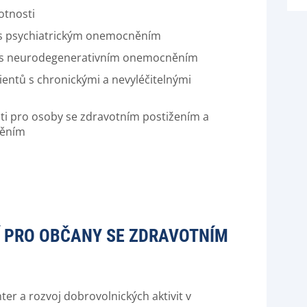
motnosti
lidí s psychiatrickým onemocněním
 lidí s neurodegenerativním onemocněním
cientů s chronickými a nevyléčitelnými
sti pro osoby se zdravotním postižením a
něním
Í PRO OBČANY SE ZDRAVOTNÍM
ter a rozvoj dobrovolnických aktivit v