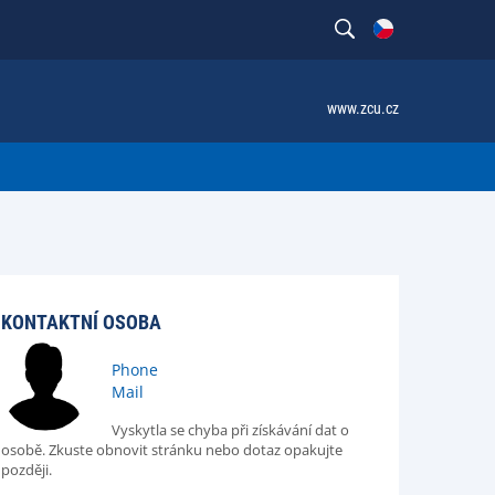
www.zcu.cz
KONTAKTNÍ OSOBA
Phone
Mail
Vyskytla se chyba při získávání dat o
osobě. Zkuste obnovit stránku nebo dotaz opakujte
později.