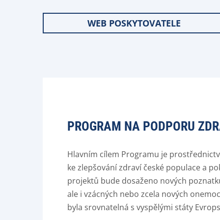
WEB POSKYTOVATELE
PROGRAM NA PODPORU ZDRA
Hlavním cílem Programu je prostřednict
ke zlepšování zdraví české populace a po
projektů bude dosaženo nových poznatků, k
ale i vzácných nebo zcela nových onemoc
byla srovnatelná s vyspělými státy Evrops