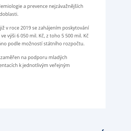
idemiologie a prevence nejzávažnějších
doblasti.
již v roce 2019 se zahájením poskytování
 výši 6 050 mil. Kč, z toho 5 500 mil. Kč
áno podle možností státního rozpočtu.
 je zaměřen na podporu mladých
ntacích k jednotlivým veřejným