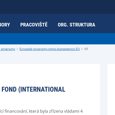
BORY
PRACOVIŠTĚ
ORG. STRUKTURA
í programy
Evropské programy mimo kompetence EU
IVF
 FOND (INTERNATIONAL
í financování, která byla zřízena vládami 4