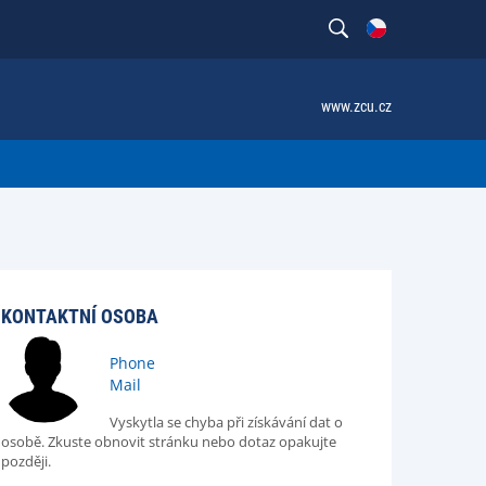
www.zcu.cz
KONTAKTNÍ OSOBA
Phone
Mail
Vyskytla se chyba při získávání dat o
osobě. Zkuste obnovit stránku nebo dotaz opakujte
později.