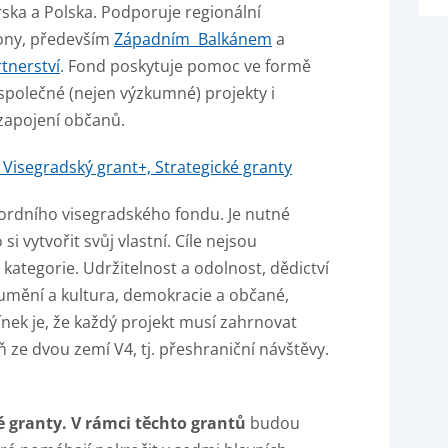
rska a Polska. Podporuje regionální
giony, především
Západním Balkánem
a
tnerství
. Fond poskytuje pomoc ve formě
 společné (nejen výzkumné) projekty i
i zapojení občanů.
 Visegradský grant+, Strategické granty
ordního visegradského fondu. Je nutné
 si vytvořit svůj vlastní. Cíle nejsou
ategorie. Udržitelnost a odolnost, dědictví
l, umění a kultura, demokracie a občané,
ek je, že každý projekt musí zahrnovat
 ze dvou zemí V4, tj. přeshraniční návštěvy.
é granty. V rámci těchto grantů
budou