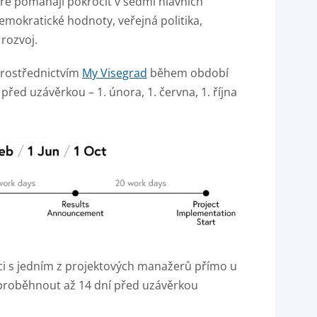
ré pomáhají pokročit v sedmi hlavních
demokratické hodnoty, veřejná politika,
 rozvoj.
prostřednictvím
My Visegrad
během období
před uzávěrkou – 1. února, 1. června, 1. října
aci s jedním z projektových manažerů přímo u
 proběhnout až 14 dní před uzávěrkou