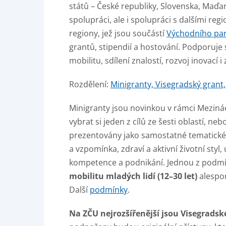
států – České republiky, Slovenska, Maďa
spolupráci, ale i spolupráci s dalšími re
regiony, jež jsou součástí
Východního par
grantů, stipendií a hostování. Podporuje
mobilitu, sdílení znalostí, rozvoj inovací 
Rozdělení:
Minigranty, Visegradský grant,
Minigranty jsou novinkou v rámci Meziná
vybrat si jeden z cílů ze šesti oblastí, nebo
prezentovány jako samostatné tematické k
a vzpomínka, zdraví a aktivní životní sty
kompetence a podnikání. Jednou z podmín
mobilitu mladých lidí (12–30 let)
alespoň
Další
podmínky
.
Na ZČU nejrozšířenější jsou Visegradsk