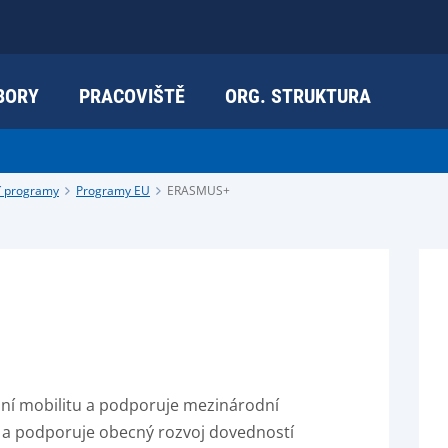
BORY
PRACOVIŠTĚ
ORG. STRUKTURA
í programy
Programy EU
ERASMUS+
í mobilitu a podporuje mezinárodní
í a podporuje obecný rozvoj dovedností