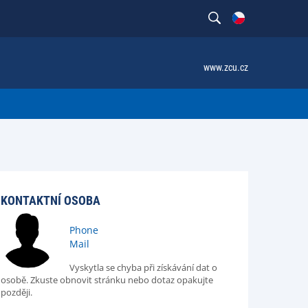
www.zcu.cz
KONTAKTNÍ OSOBA
Phone
Mail
Vyskytla se chyba při získávání dat o
osobě. Zkuste obnovit stránku nebo dotaz opakujte
později.