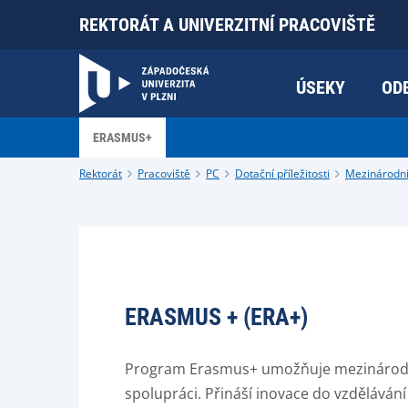
REKTORÁT A UNIVERZITNÍ PRACOVIŠTĚ
ÚSEKY
OD
ERASMUS+
Rektorát
Pracoviště
PC
Dotační příležitosti
Mezinárodn
ERASMUS + (ERA+)
Program Erasmus+ umožňuje mezinárodn
spolupráci. Přináší inovace do vzděláván