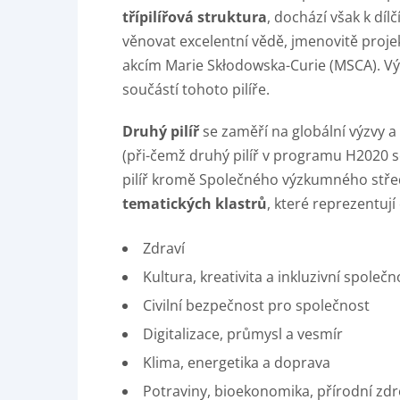
třípilířová struktura
, dochází však k dí
věnovat excelentní vědě, jmenovitě proj
akcím Marie Skłodowska-Curie (MSCA). Vý
součástí tohoto pilíře.
Druhý pilíř
se zaměří na globální výzvy
(při-čemž druhý pilíř v programu H2020 
pilíř kromě Společného výzkumného střed
tematických klastrů
, které reprezentují
Zdraví
Kultura, kreativita a inkluzivní společn
Civilní bezpečnost pro společnost
Digitalizace, průmysl a vesmír
Klima, energetika a doprava
Potraviny, bioekonomika, přírodní zdro