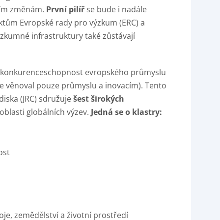
lčím změnám.
První pilíř
se bude i nadále
ektům Evropské rady pro výzkum (ERC) a
zkumné infrastruktury také zůstávají
 a konkurenceschopnost evropského průmyslu
se věnoval pouze průmyslu a inovacím). Tento
iska (JRC) sdružuje
šest širokých
 oblasti globálních výzev.
Jedná se o klastry:
ost
je, zemědělství a životní prostředí