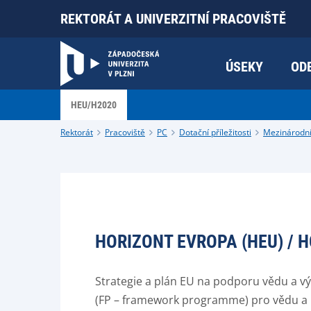
REKTORÁT A UNIVERZITNÍ PRACOVIŠTĚ
ÚSEKY
OD
HEU/H2020
Rektorát
Pracoviště
PC
Dotační příležitosti
Mezinárodn
HORIZONT EVROPA (HEU) / H
Strategie a plán EU na podporu vědu a v
(FP – framework programme) pro vědu a i