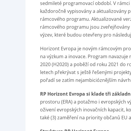
sedmileté programovací období. V rámci
každoročně vypisovány a aktualizovány p
rámcového programu. Aktualizované verz
rámcového programu jsou zveřejňovány ob
výzev, které budou otevřeny pro následují
Horizont Evropa je novým rámcovým pr
na výzkum a inovace. Program navazuje
2020 (H2020) a poběží od roku 2021 do ro
letech překrývat s ještě řešenými projekt
pořadí se zatím nejambicióznějším návrh
RP Horizont Evropa si klade tři základní
prostoru (ERA) a potažmo i evropských v
oživení evropských inovačních kapacit, 
také (3) zaměření na priority občanů EU