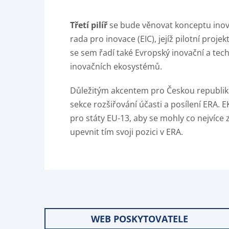
Třetí pilíř
se bude věnovat konceptu inova
rada pro inovace (EIC), jejíž pilotní proj
se sem řadí také Evropský inovační a tech
inovačních ekosystémů.
Důležitým akcentem pro Českou republiku
sekce rozšiřování účasti a posílení ERA. E
pro státy EU-13, aby se mohly co nejvíce 
upevnit tím svoji pozici v ERA.
WEB POSKYTOVATELE