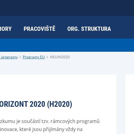
BORY
PRACOVIŠTĚ
ORG. STRUKTURA
í programy
Programy EU
HEU/H2020
ORIZONT 2020 (H2020)
ýzkumu je součástí tzv. rámcových programů
novace, které jsou přijímány vždy na