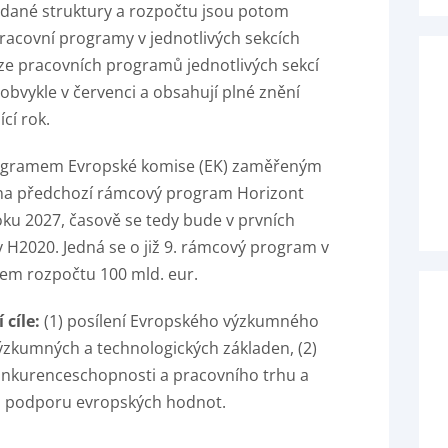
 dané struktury a rozpočtu jsou potom
racovní programy v jednotlivých sekcích
e pracovních programů jednotlivých sekcí
vykle v červenci a obsahují plné znění
cí rok.
ogramem Evropské komise (EK) zaměřeným
 na předchozí rámcový program Horizont
ku 2027, časově se tedy bude v prvních
y H2020. Jedná se o již 9. rámcový program v
em rozpočtu 100 mld. eur.
 cíle:
(1) posílení Evropského výzkumného
ýzkumných a technologických základen, (2)
konkurenceschopnosti a pracovního trhu a
 a podporu evropských hodnot.