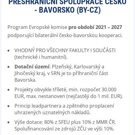
PŘESHRANIČNÍ SPOLUPRÁCE ČESKO
- BAVORSKO (BY-CZ)
Program Evropské komise
pro období 2021 – 2027
podporující bilaterální česko-bavorskou kooperaci.
VHODNÝ PRO VŠECHNY FAKULTY I SOUČÁSTI
(technické i humanitní).
Dotační území
: Plzeňský, Karlovarský a
Jihočeský kraj, v SRN je to příhraniční část
Bavorska.
Projekty obvykle tříleté, min. rozpočet 30.000
EUR, max. nestanoven (nejčastěji do 1 mil. EUR).
Princip leadpartnera a zpětného proplacení
uhrazených uznatelných nákladů.
Výše dotace: 80% z SFEU plus 10% z MMR ČR.
Spolufinancování ze zdrojů ZČU ve výši 10%.