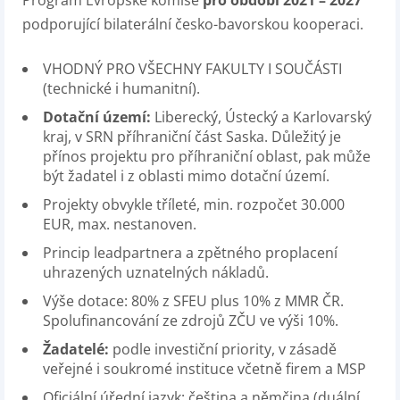
Program Evropské komise
pro období 2021 – 2027
podporující bilaterální česko-bavorskou kooperaci.
VHODNÝ PRO VŠECHNY FAKULTY I SOUČÁSTI
(technické i humanitní).
Dotační území:
Liberecký, Ústecký a Karlovarský
kraj, v SRN příhraniční část Saska. Důležitý je
přínos projektu pro příhraniční oblast, pak může
být žadatel i z oblasti mimo dotační území.
Projekty obvykle tříleté, min. rozpočet 30.000
EUR, max. nestanoven.
Princip leadpartnera a zpětného proplacení
uhrazených uznatelných nákladů.
Výše dotace: 80% z SFEU plus 10% z MMR ČR.
Spolufinancování ze zdrojů ZČU ve výši 10%.
Žadatelé:
podle investiční priority, v zásadě
veřejné i soukromé instituce včetně firem a MSP
Oficiální úřední jazyk: čeština a němčina (duální