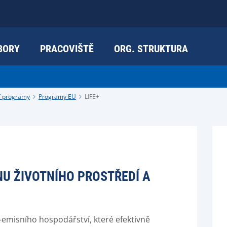
BORY
PRACOVIŠTĚ
ORG. STRUKTURA
í programy
Programy EU
LIFE+
U ŽIVOTNÍHO PROSTŘEDÍ A
o-emisního hospodářství, které efektivně