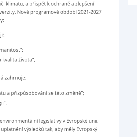
či klimatu, a přispět k ochraně a zlepšení
diverzity. Nové programové období 2021-2027
my:
je:
manitost";
valita života";
rá zahrnuje:
u a přizpůsobování se této změně";
ii".
environmentální legislativy v Evropské unii,
a uplatnění výsledků tak, aby měly Evropský