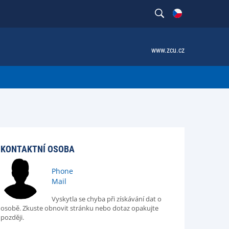
www.zcu.cz
KONTAKTNÍ OSOBA
Phone
Mail
Vyskytla se chyba při získávání dat o
osobě. Zkuste obnovit stránku nebo dotaz opakujte
později.