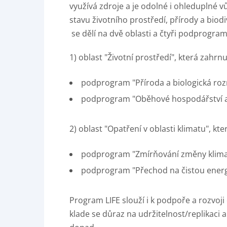
využívá zdroje a je odolné i ohleduplné vů
stavu životního prostředí, přírody a bio
se dělí na dvě oblasti a čtyři podprogra
1) oblast "Životní prostředí", která zahrnu
podprogram "Příroda a biologická roz
podprogram "Oběhové hospodářství a k
2) oblast "Opatření v oblasti klimatu", kte
podprogram "Zmírňování změny klimat
podprogram "Přechod na čistou energ
Program LIFE slouží i k podpoře a rozvoji 
klade se důraz na udržitelnost/replikaci 