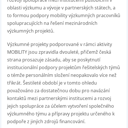
rozvoji spolupráce mezi institucemi působícími v
oblasti výzkumu a vývoje v partnerských státech, a
to formou podpory mobility výzkumných pracovníků
spolupracujících na řešení mezinárodních
výzkumných projektů.
Výzkumné projekty podporované v rámci aktivity
MOBILITY jsou zpravidla dvouleté, přičemž česká
strana prosazuje zásadu, aby se poskytnutí
institucionální podpory projektům řešitelských týmů
o témže personálním složení neopakovalo více než
třikrát. Šestileté období je v tomto ohledu
považováno za dostatečnou dobu pro navázání
kontaktů mezi partnerskými institucemi a rozvoj
jejich spolupráce za účelem vytvoření společného
výzkumného týmu a přípravy projektu určeného k
podpoře z jiných zdrojů financování.