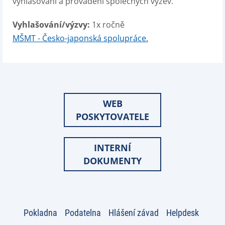
vyhlašování a provádění společných výzev.
Vyhlašování/výzvy:
1x ročně
MŠMT - Česko-japonská spolupráce.
WEB
POSKYTOVATELE
INTERNÍ
DOKUMENTY
Pokladna
Podatelna
Hlášení závad
Helpdesk