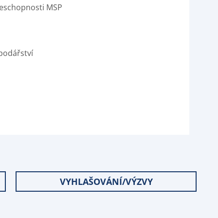
ceschopnosti MSP
podářství
i
VYHLAŠOVÁNÍ/VÝZVY