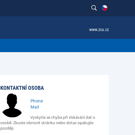
www.zcu.cz
KONTAKTNÍ OSOBA
Phone
Mail
Vyskytla se chyba při získávání dat o
osobě. Zkuste obnovit stránku nebo dotaz opakujte
později.