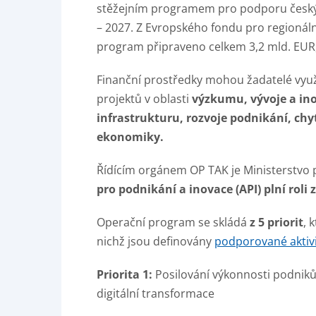
stěžejním programem pro podporu česk
– 2027. Z Evropského fondu pro regionální
program připraveno celkem 3,2 mld. EUR, 
Finanční prostředky mohou žadatelé využ
projektů v oblasti
výzkumu, vývoje a inova
infrastrukturu, rozvoje podnikání, chyt
ekonomiky.
Řídícím orgánem OP TAK je Ministerstvo
pro podnikání a inovace (API) plní roli
Operační program se skládá
z
5 priorit
, 
nichž jsou definovány
podporované aktivi
Priorita 1:
Posilování výkonnosti podniků v
digitální transformace