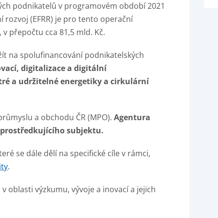
ých podnikatelů v programovém období 2021
 rozvoj (EFRR) je pro tento operační
v přepočtu cca 81,5 mld. Kč.
ít na spolufinancování podnikatelských
cí, digitalizace a digitální
ré a udržitelné energetiky a cirkulární
 průmyslu a obchodu ČR (MPO).
Agentura
 zprostředkujícího subjektu.
které se dále dělí na specifické cíle v rámci,
ty
.
 oblasti výzkumu, vývoje a inovací a jejich