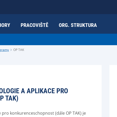
BORY
PRACOVIŠTĚ
ORG. STRUKTURA
ogramy
OP TAK
LOGIE A APLIKACE PRO
P TAK)
e pro konkurenceschopnost (dále OP TAK) je