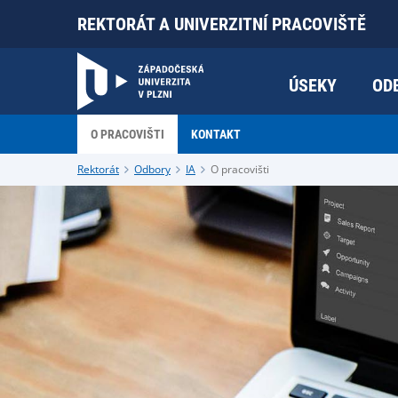
REKTORÁT A UNIVERZITNÍ PRACOVIŠTĚ
ÚSEKY
OD
O PRACOVIŠTI
KONTAKT
Rektorát
Odbory
IA
O pracovišti