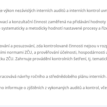
je výkon nezávislých interních auditů a interních kontrol uvn
išťovací a konzultační činnost zaměřená na přidávání hodnot
systematicky a metodicky hodnotí nastavené procesy a řízení
šťování a posuzování, zda kontrolované činnosti nejsou v r
ními normami ZČU, a prověřování účelnosti, hospodárnosti a 
u ZČU. Zahrnuje provádění kontrolních šetření, tj. tematic
pracovává návrhy ročního a střednědobého plánu interních a
ho informuje o zjištěních z vykonaných auditů a kontrol, v