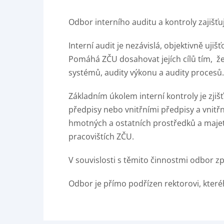
Odbor interního auditu a kontroly zajišťu
Interní audit je nezávislá, objektivně uj
Pomáhá ZČU dosahovat jejích cílů tím, že 
systémů, audity výkonu a audity procesů.
Základním úkolem interní kontroly je zji
předpisy nebo vnitřními předpisy a vnitř
hmotných a ostatních prostředků a majetk
pracovištích ZČU.
V souvislosti s těmito činnostmi odbor z
Odbor je přímo podřízen rektorovi, které