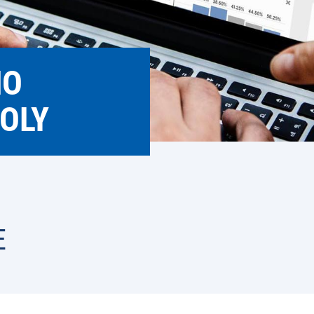
HO
OLY
E