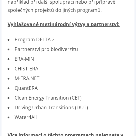
například při další spolupráci nebo při přípravě
společných projektů do jiných programů.
Vyhlašované mezinárodní výzvy a partnerství:
Program DELTA 2
Partnerství pro biodiverzitu
ERA-MIN
CHIST-ERA
M-ERA.NET
QuantERA
Clean Energy Transition (CET)
Driving Urban Transitions (DUT)
Water4All
Více informací o těchto programech naleznete v