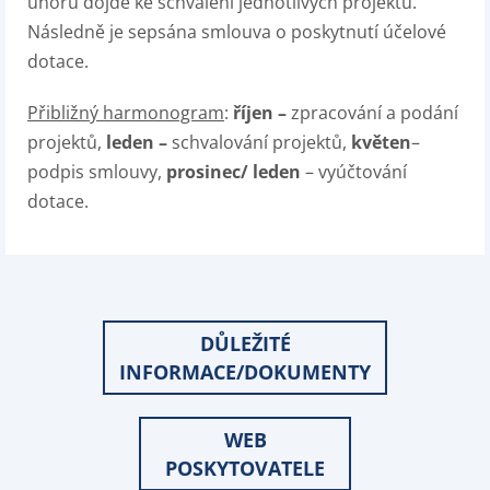
únoru dojde ke schválení jednotlivých projektů.
Následně je sepsána smlouva o poskytnutí účelové
dotace.
Přibližný harmonogram
:
říjen –
zpracování a podání
projektů,
leden –
schvalování projektů,
květen
–
podpis smlouvy,
prosinec/ leden
– vyúčtování
dotace.
DŮLEŽITÉ
INFORMACE/DOKUMENTY
WEB
POSKYTOVATELE