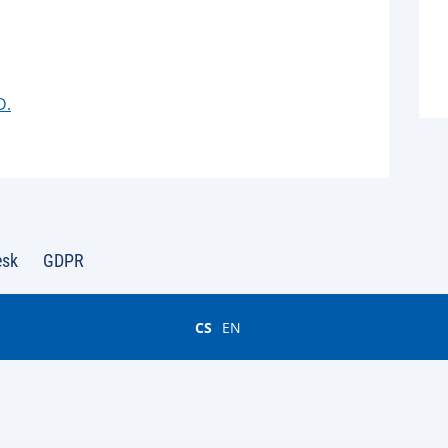
D.
esk
GDPR
CS
EN