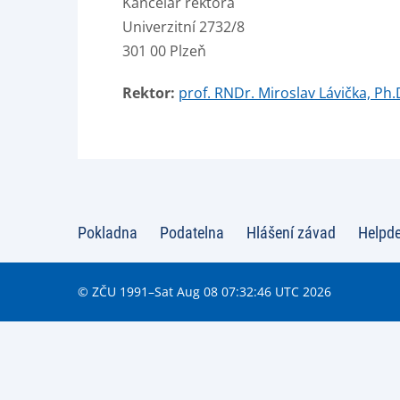
Kancelář rektora
Univerzitní 2732/8
301 00 Plzeň
Rektor:
prof. RNDr. Miroslav Lávička, Ph.
Pokladna
Podatelna
Hlášení závad
Helpd
© ZČU 1991–Sat Aug 08 07:32:46 UTC 2026