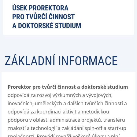
ÚSEK PROREKTORA
PRO TVŮRČÍ ČINNOST
A DOKTORSKÉ STUDIUM
ZÁKLADNÍ INFORMACE
Prorektor pro tvůrčí činnost a doktorské studium
odpovídá za rozvoj výzkumných a vývojových,
inovačních, uměleckých a dalších tvůrčích činností a
odpovídá za koordinaci aktivit a metodickou
podporu v oblasti administrace projektů, transferu
znalostí a technologií a zakládání spin-off a start-up
společností. Provádí rovněž veškeré úkony a plní