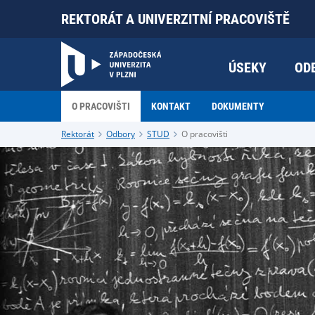
REKTORÁT A UNIVERZITNÍ PRACOVIŠTĚ
ÚSEKY
OD
O PRACOVIŠTI
KONTAKT
DOKUMENTY
Rektorát
Odbory
STUD
O pracovišti