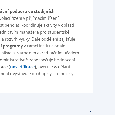
ávní podporu ve studijních
olací řízení v přijímacím řízení.
stipendia), koordinuje aktivity v oblasti
střednictvím manažera pro studentské
ů a rozvrh výuky. Dále oddělení zajišťuje
ní programy
v rámci institucionální
komunikaci s Národním akreditačním úřadem
administrativně zabezpečuje hodnocení
ace (
nostrifikace
),
ověřuje vzdělání
ent), vystavuje druhopisy, stejnopisy.