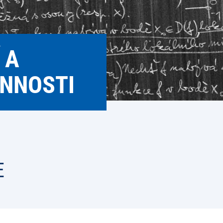
 A
INNOSTI
E