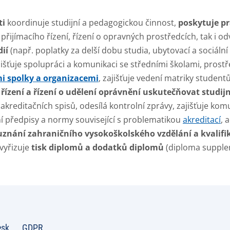
ti
koordinuje studijní a pedagogickou činnost,
poskytuje pr
přijímacího řízení, řízení o opravných prostředcích, tak i odv
ií
(např. poplatky za delší dobu studia, ubytovací a sociální 
zajišťuje spolupráci a komunikaci se středními školami, pro
i spolky a organizacemi
, zajišťuje vedení matriky student
řízení a řízení o udělení oprávnění uskutečňovat studij
ti akreditačních spisů, odesílá kontrolní zprávy, zajišťuje 
třní předpisy a normy související s problematikou
akreditací
, 
 uznání zahraničního vysokoškolského vzdělání a kvalifik
 vyřizuje
tisk diplomů a dodatků diplomů
(diploma supplem
esk
GDPR