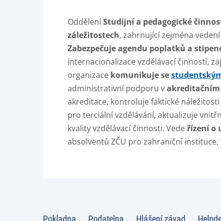
Oddělení
Studijní a pedagogické činnos
záležitostech
, zahrnující zejména vedení 
Zabezpečuje agendu poplatků a stipend
internacionalizace vzdělávací činnosti, 
organizace
komunikuje se
studentským
administrativní podporu v
akreditačním 
akreditace, kontroluje faktické náležitos
pro terciální vzdělávání, aktualizuje vni
kvality vzdělávací činnosti. Vede
řízení o
absolventů ZČU pro zahraniční instituce,
Pokladna
Podatelna
Hlášení závad
Helpd