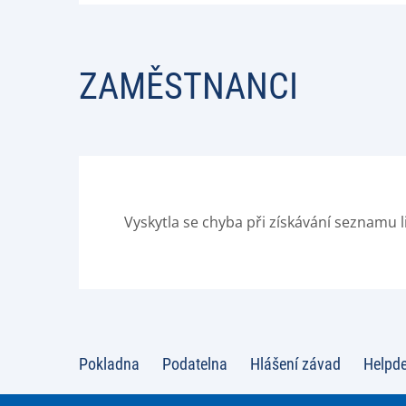
ZAMĚSTNANCI
Vyskytla se chyba při získávání seznamu l
Pokladna
Podatelna
Hlášení závad
Helpd