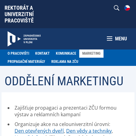
REKTORÁT A
UNIVERZITNÍ
PRACOVIŠTĚ
MENU
O PRACOVIŠTI
KONTAKT
KOMUNIKACE
MARKETING
PROPAGAČNÍ MATERIÁLY
REKLAMA NA ZČU
ODDĚLENÍ MARKETINGU
Zajišťuje propagaci a prezentaci ZČU formou
výstav a reklamních kampaní
Organizuje akce na celouniverzitní úrovni:
Den otevřených dveří
,
Den vědy a techniky
,