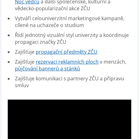
Noc vědců
a další společenské, kulturní a
vědecko‑popularizační akce ZČU
Vytváří celouniverzitní marketingové kampaně
,
cílené na uchazeče o studium
Řídí jednotný vizuální styl univerzity a koordinuje
propagaci značky ZČU
Zajišťuje
propagační předměty ZČU
Zajišťuje
rezervaci reklamních ploch
v menzách,
půjčování bannerů a stánků
Zajišťuje komunikaci s partnery ZČU a přípravu
smluv