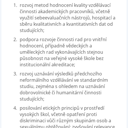
rozvoj metod hodnocení kvality vzdělávací
činnosti akademických pracovníků, včetně
využití sebeevaluačních nástrojů, hospitací a
sběru kvalitativních a kvantitativních dat od
studujících;
podpora rozvoje činnosti rad pro vnitřní
hodnocení, případně vědeckých a
uměleckých rad vykonávajících stejnou
působnost na veřejné vysoké škole bez
institucionální akreditace;
rozvoj uznávání výsledků předchozího
neformálního vzdělávání ve standardním
studiu, zejména s ohledem na uznávání
dobrovolnické či humanitární činnosti
studujících;
posilování etických principů v prostředí
vysokých škol, včetně opatření proti
diskriminaci vůči různým skupinám osob a
sexuálnímu obtěžování; zvyšování relevance