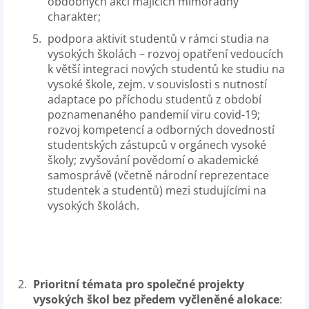
obdobných akcí majících mimořádný
charakter;
podpora aktivit studentů v rámci studia na
vysokých školách – rozvoj opatření vedoucích
k větší integraci nových studentů ke studiu na
vysoké škole, zejm. v souvislosti s nutností
adaptace po příchodu studentů z období
poznamenaného pandemií viru covid-19;
rozvoj kompetencí a odborných dovedností
studentských zástupců v orgánech vysoké
školy; zvyšování povědomí o akademické
samosprávě (včetně národní reprezentace
studentek a studentů) mezi studujícími na
vysokých školách.
Prioritní témata pro společné projekty
vysokých škol bez předem vyčleněné alokace
: