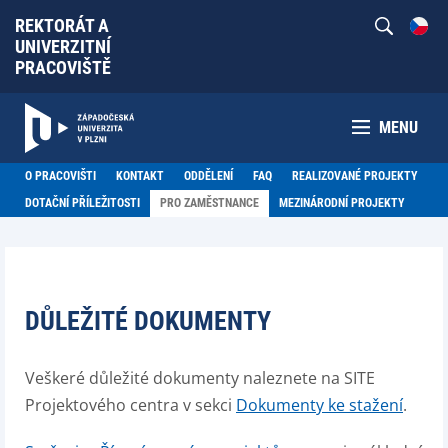
REKTORÁT A
UNIVERZITNÍ
PRACOVIŠTĚ
MENU
O PRACOVIŠTI
KONTAKT
ODDĚLENÍ
FAQ
REALIZOVANÉ PROJEKTY
DOTAČNÍ PŘÍLEŽITOSTI
PRO ZAMĚSTNANCE
MEZINÁRODNÍ PROJEKTY
DŮLEŽITÉ DOKUMENTY
Veškeré důležité dokumenty naleznete na SITE
Projektového centra v sekci
Dokumenty ke stažení
.