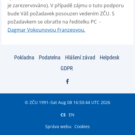
je zarezervováno). V případě zájmu o tuto podporu
bude Váš požadavek posouzen vedením ZČU. S
požadavkem se obraťte na ředitelku PC
-
Dagmar Vokounovou Franzeovou.
Pokladna
Podatelna
Hlášení závad
Helpdesk
GDPR
© ZČU 1991–Sat Aug 08 16:50:44 UTC 2026
CS
EN
Správa webu
Cookies