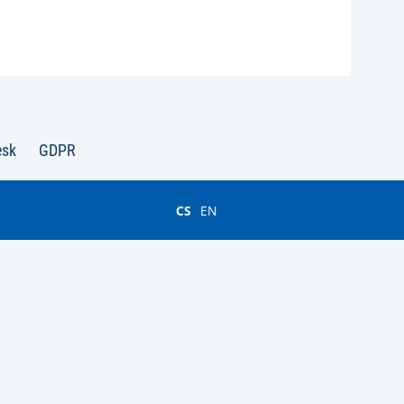
esk
GDPR
CS
EN