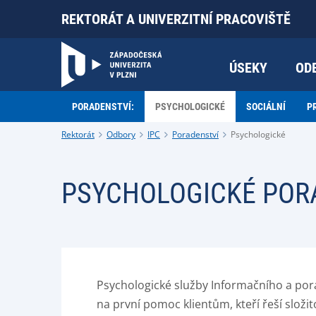
REKTORÁT A UNIVERZITNÍ PRACOVIŠTĚ
ÚSEKY
OD
PORADENSTVÍ:
PSYCHOLOGICKÉ
SOCIÁLNÍ
P
Rektorát
Odbory
IPC
Poradenství
Psychologické
PSYCHOLOGICKÉ POR
Psychologické služby Informačního a po
na první pomoc klientům, kteří řeší složito