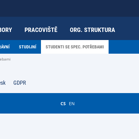
BORY
PRACOVIŠTĚ
ORG. STRUKTURA
RÁVNÍ
STUDIJNÍ
STUDENTI SE SPEC. POTŘEBAMI
řebami
esk
GDPR
CS
EN