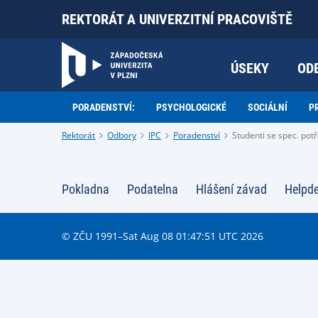
REKTORÁT A UNIVERZITNÍ PRACOVIŠTĚ
ÚSEKY
OD
PORADENSTVÍ:
PSYCHOLOGICKÉ
SOCIÁLNÍ
P
Rektorát
Odbory
IPC
Poradenství
Studenti se spec. pot
Pokladna
Podatelna
Hlášení závad
Helpd
© ZČU 1991–Sat Aug 08 01:47:51 UTC 2026