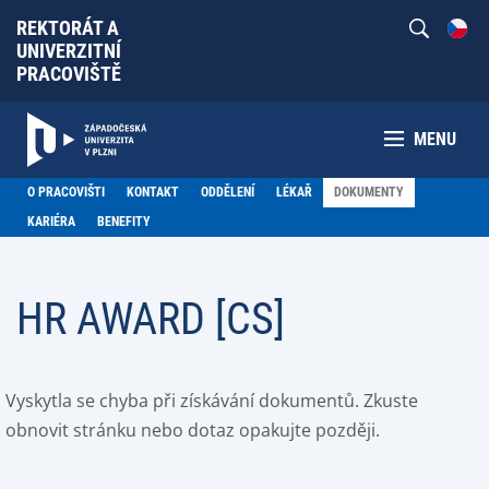
REKTORÁT A
UNIVERZITNÍ
PRACOVIŠTĚ
MENU
O PRACOVIŠTI
KONTAKT
ODDĚLENÍ
LÉKAŘ
DOKUMENTY
KARIÉRA
BENEFITY
HR AWARD [CS]
Vyskytla se chyba při získávání dokumentů. Zkuste
obnovit stránku nebo dotaz opakujte později.