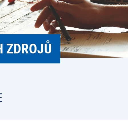
H ZDROJŮ
E