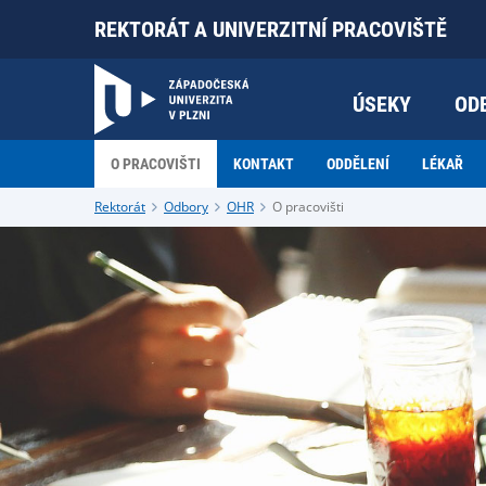
REKTORÁT A UNIVERZITNÍ PRACOVIŠTĚ
ÚSEKY
OD
O PRACOVIŠTI
KONTAKT
ODDĚLENÍ
LÉKAŘ
Rektorát
Odbory
OHR
O pracovišti