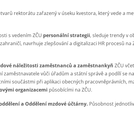
útvarů rektorátu zařazený v úseku kvestora, který vede a me
nosti s vedením ZČU
personální strategii
, sleduje trendy v o
 zahraničí, navrhuje zlepšování a digitalizaci HR procesů na
zdové náležitosti zaměstnanců a zaměstnankyň
ZČU včet
ání zaměstnavatele vůči úřadům a státní správě a podílí se 
tními součástmi při aplikaci obecných pracovněprávních, m
ovými organizacemi
působícími na ZČU.
oddělení a Oddělení mzdové účtárny.
Působnost jednotliv