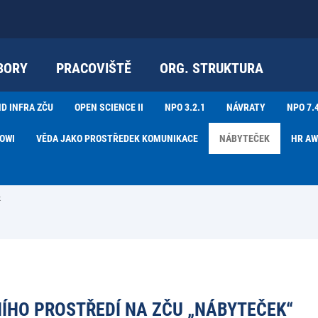
BORY
PRACOVIŠTĚ
ORG. STRUKTURA
D INFRA ZČU
OPEN SCIENCE II
NPO 3.2.1
NÁVRATY
NPO 7.
OWI
VĚDA JAKO PROSTŘEDEK KOMUNIKACE
NÁBYTEČEK
HR A
k
ÍHO PROSTŘEDÍ NA ZČU „NÁBYTEČEK“