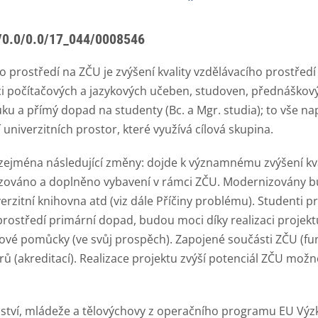
67/0.0/0.0/17_044/0008546
o prostředí na ZČU je zvýšení kvality vzdělávacího prostřed
 počítačových a jazykových učeben, studoven, přednáškovýc
 a přímý dopad na studenty (Bc. a Mgr. studia); to vše nap
niverzitních prostor, které využívá cílová skupina.
 zejména následující změny: dojde k významnému zvýšení kval
váno a doplněno vybavení v rámci ZČU. Modernizovány bu
rzitní knihovna atd (viz dále Příčiny problému). Studenti pr
prostředí primární dopad, budou moci díky realizaci projektu 
vé pomůcky (ve svůj prospěch). Zapojené součásti ZČU (funk
rů (akreditací). Realizace projektu zvýší potenciál ZČU možn
lství, mládeže a tělovýchovy z operačního programu EU Výzk