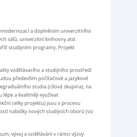
í modernizací a doplněním univerzitního
h sálů, univerzitní knihovny atd.
říč studijními programy. Projekt
ity vzdělávacího a studijního prostředí
dou především počítačové a jazykové
egraduálního studia (cílová skupina), na
lépe a kvalitněji využívat
ční celky projektu) jsou v procesu
ostí nabídky nových studijních oborů (viz
um, vývoj a vzdělávání v rámci výzvy