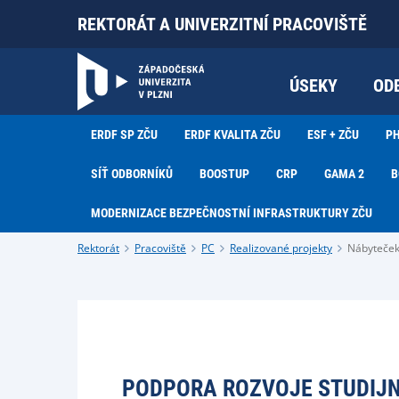
REKTORÁT A UNIVERZITNÍ PRACOVIŠTĚ
ÚSEKY
OD
ERDF SP ZČU
ERDF KVALITA ZČU
ESF + ZČU
PH
SÍŤ ODBORNÍKŮ
BOOSTUP
CRP
GAMA 2
B
MODERNIZACE BEZPEČNOSTNÍ INFRASTRUKTURY ZČU
Rektorát
Pracoviště
PC
Realizované projekty
Nábyteče
PODPORA ROZVOJE STUDIJN