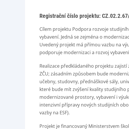
Registrační číslo projektu: CZ.02.2.
Cílem projektu Podpora rozvoje studijníh
vybavení. Jedná se zejména o modernizaci
Uvedený projekt má přímou vazbu na výuku
podporuje modernizaci a rozvoj vybavení u
Realizace předkládaného projektu zajistí
ZČU; zásadním způsobem bude modernizo
učebny, studovny, přednáškové sály, unive
které bude mít zvýšení kvality studijního 
modernizované prostory, vybavení i výuko
intenzivní přípravy nových studijních obo
vazby na ESF).
Projekt je financovaný Ministerstvem ško