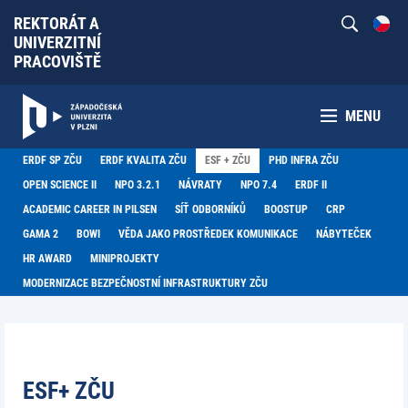
REKTORÁT A
UNIVERZITNÍ
PRACOVIŠTĚ
MENU
ERDF SP ZČU
ERDF KVALITA ZČU
ESF + ZČU
PHD INFRA ZČU
OPEN SCIENCE II
NPO 3.2.1
NÁVRATY
NPO 7.4
ERDF II
ACADEMIC CAREER IN PILSEN
SÍŤ ODBORNÍKŮ
BOOSTUP
CRP
GAMA 2
BOWI
VĚDA JAKO PROSTŘEDEK KOMUNIKACE
NÁBYTEČEK
HR AWARD
MINIPROJEKTY
MODERNIZACE BEZPEČNOSTNÍ INFRASTRUKTURY ZČU
ESF+ ZČU