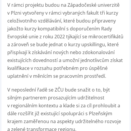
V rámci projektu budou na Západočeské univerzitě
v Plzni vytvořeny v rámci vybraných fakult tři kurzy
celoživotního vzdělávání, které budou připraveny
jakožto kurzy kompatibilní s doporučením Rady
Evropské unie z roku 2022 týkající se mikrocertifikátů
a zároveň se bude jednat o kurzy upskillingu, které
přispívají k získávání nových nebo zdokonalování
existujících dovedností a umožní jednotlivcům získat
kvalifikace v rozsahu potřebném pro úspěšné
uplatnění v měnícím se pracovním prostředí.
V neposlední řadě se ZČU bude snažit o to, být
silným partnerem prosazujícím udržitelnost
v regionálním kontextu a klade si za cíl prohloubit a
dále rozšířit již existující spolupráci s Plzeňským
krajem zaměřenou na aspekty udržitelného rozvoje
a zelené transformace regionu.