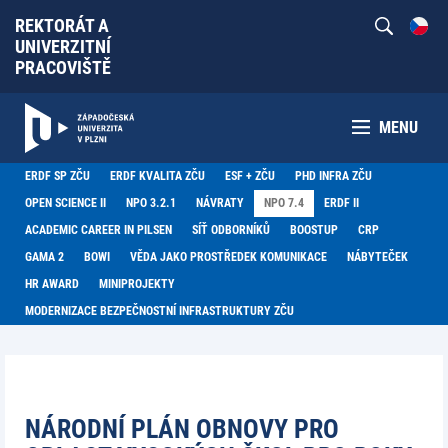
REKTORÁT A
UNIVERZITNÍ
PRACOVIŠTĚ
MENU
ERDF SP ZČU
ERDF KVALITA ZČU
ESF + ZČU
PHD INFRA ZČU
OPEN SCIENCE II
NPO 3.2.1
NÁVRATY
NPO 7.4
ERDF II
ACADEMIC CAREER IN PILSEN
SÍŤ ODBORNÍKŮ
BOOSTUP
CRP
GAMA 2
BOWI
VĚDA JAKO PROSTŘEDEK KOMUNIKACE
NÁBYTEČEK
HR AWARD
MINIPROJEKTY
MODERNIZACE BEZPEČNOSTNÍ INFRASTRUKTURY ZČU
NÁRODNÍ PLÁN OBNOVY PRO