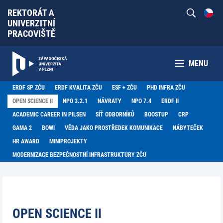
REKTORÁT A
UNIVERZITNÍ
PRACOVIŠTĚ
MENU
ERDF SP ZČU
ERDF KVALITA ZČU
ESF + ZČU
PHD INFRA ZČU
OPEN SCIENCE II
NPO 3.2.1
NÁVRATY
NPO 7.4
ERDF II
ACADEMIC CAREER IN PILSEN
SÍŤ ODBORNÍKŮ
BOOSTUP
CRP
GAMA 2
BOWI
VĚDA JAKO PROSTŘEDEK KOMUNIKACE
NÁBYTEČEK
HR AWARD
MINIPROJEKTY
MODERNIZACE BEZPEČNOSTNÍ INFRASTRUKTURY ZČU
OPEN SCIENCE II